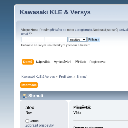
Kawasaki KLE & Versys
Vítejte
Host
. Prosím
přihlašte se
nebo
zaregistrujte
.Nedostali jste svůj
aktiva
email?
?
Přihlašte se svým uživatelským jménem a heslem.
Domů
Nápověda
Vyhledávání
Přihlásit
Registrovat
Kawasaki KLE & Versys
»
Profil alex
»
Shrnutí
Informace
Shrnutí
alex 
Příspěvků:
Nov
Věk:
Offline
Zobrazit příspěvky