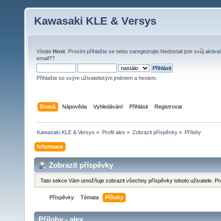
Kawasaki KLE & Versys
Vítejte
Host
. Prosím
přihlašte se
nebo
zaregistrujte
.Nedostali jste svůj
aktiva
email?
?
Přihlašte se svým uživatelským jménem a heslem.
Domů
Nápověda
Vyhledávání
Přihlásit
Registrovat
Kawasaki KLE & Versys
»
Profil alex
»
Zobrazit příspěvky
»
Přílohy
Informace
Zobrazit příspěvky
Tato sekce Vám umožňuje zobrazit všechny příspěvky tohoto uživatele. Pr
Příspěvky
Témata
Přílohy
Přílohy - alex