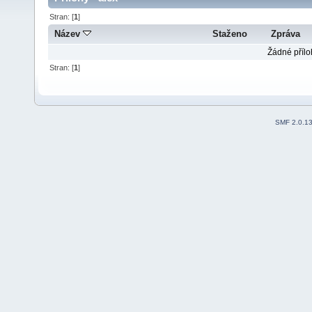
Stran: [
1
]
Název
Staženo
Zpráva
Žádné přílo
Stran: [
1
]
SMF 2.0.1