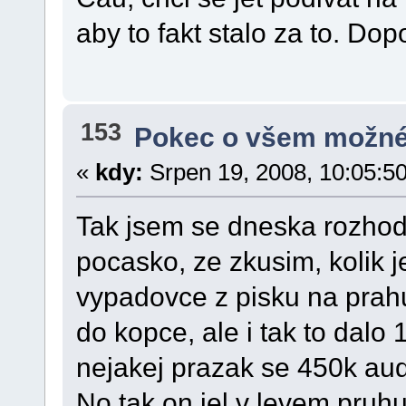
aby to fakt stalo za to. Do
153
Pokec o všem možn
«
kdy:
Srpen 19, 2008, 10:05:5
Tak jsem se dneska rozhodl
pocasko, ze zkusim, kolik 
vypadovce z pisku na prahu
do kopce, ale i tak to dalo 
nejakej prazak se 450k au
No tak on jel v levem pruh