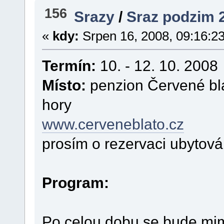
156
Srazy
/
Sraz podzim
«
kdy:
Srpen 16, 2008, 09:16:2
Termín:
10. - 12. 10. 2008
Místo:
penzion Červené bla
hory
www.cerveneblato.cz
prosím o rezervaci ubytov
Program:
Po celou dobu se bude mim