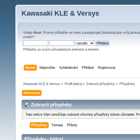
Kawasaki KLE & Versys
Vítejte
Host
. Prosím
přihlašte se
nebo
zaregistrujte
.Nedostali jste svůj
aktiva
email?
?
Přihlašte se svým uživatelským jménem a heslem.
Domů
Nápověda
Vyhledávání
Přihlásit
Registrovat
Kawasaki KLE & Versys
»
Profil bidzej
»
Zobrazit příspěvky
»
Příspěvky
Informace
Zobrazit příspěvky
Tato sekce Vám umožňuje zobrazit všechny příspěvky tohoto uživatele. Pr
Příspěvky
Témata
Přílohy
Příspěvky - bidzej