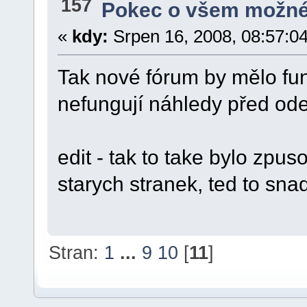
157
Pokec o všem možn
«
kdy:
Srpen 16, 2008, 08:57:0
Tak nové fórum by mělo f
nefungují náhledy před ode
edit - tak to take bylo zpu
starych stranek, ted to sna
Stran:
1
...
9
10
[
11
]