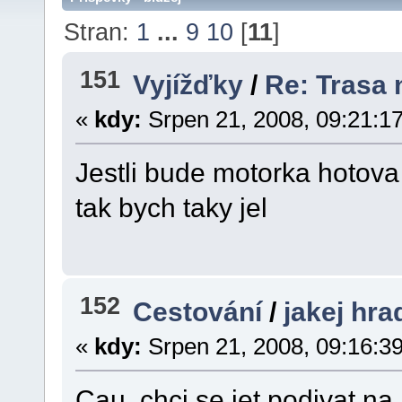
Stran:
1
...
9
10
[
11
]
151
Vyjížďky
/
Re: Trasa 
«
kdy:
Srpen 21, 2008, 09:21:1
Jestli bude motorka hotova
tak bych taky jel
152
Cestování
/
jakej hra
«
kdy:
Srpen 21, 2008, 09:16:3
Cau, chci se jet podivat n