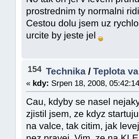
prostrednim ty normalni rid
Cestou dolu jsem uz rychlo
urcite by jeste jel
154
Technika
/
Teplota va
«
kdy:
Srpen 18, 2008, 05:42:1
Cau, kdyby se nasel nejaky
zjistil jsem, ze kdyz start
na valce, tak citim, jak lev
nez pravej. Vim, ze na KLE 