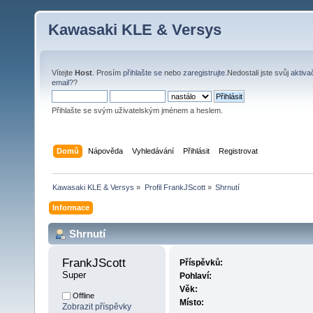
Kawasaki KLE & Versys
Vítejte
Host
. Prosím
přihlašte se
nebo
zaregistrujte
.Nedostali jste svůj
aktiva
email?
?
Přihlašte se svým uživatelským jménem a heslem.
Domů
Nápověda
Vyhledávání
Přihlásit
Registrovat
Kawasaki KLE & Versys
»
Profil FrankJScott
»
Shrnutí
Informace
Shrnutí
FrankJScott 
Příspěvků:
Super
Pohlaví:
Věk:
Offline
Místo:
Zobrazit příspěvky