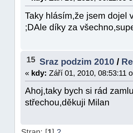
Taky hlásím,že jsem dojel 
;DAle díky za všechno,supe
15
Sraz podzim 2010
/
Re
«
kdy:
Září 01, 2010, 08:53:11 
Ahoj,taky bych si rád zaml
střechou,děkuji Milan
Stran: [
1
]
2