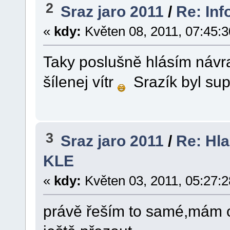
2
Sraz jaro 2011
/
Re: Inf
«
kdy:
Květen 08, 2011, 07:45:3
Taky poslušně hlásím návr
šílenej vítr
Srazík byl sup
3
Sraz jaro 2011
/
Re: Hla
KLE
«
kdy:
Květen 03, 2011, 05:27:2
právě řeším to samé,mám 