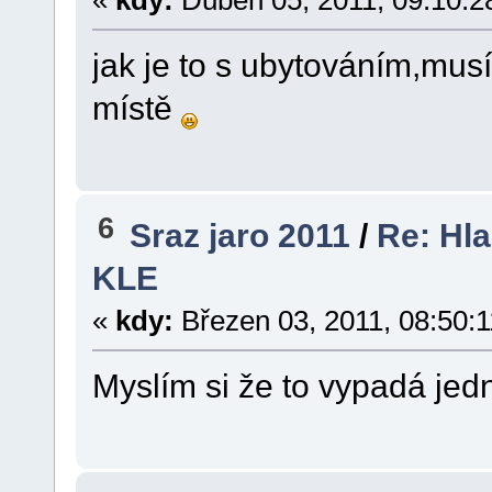
«
kdy:
Duben 05, 2011, 09:10:2
jak je to s ubytováním,mus
místě
6
Sraz jaro 2011
/
Re: Hla
KLE
«
kdy:
Březen 03, 2011, 08:50:1
Myslím si že to vypadá je