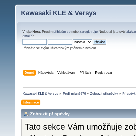
Kawasaki KLE & Versys
Vítejte
Host
. Prosím
přihlašte se
nebo
zaregistrujte
.Nedostali jste svůj
aktiva
email?
?
Přihlašte se svým uživatelským jménem a heslem.
Domů
Nápověda
Vyhledávání
Přihlásit
Registrovat
Kawasaki KLE & Versys
»
Profil milan8876
»
Zobrazit příspěvky
»
Příspěvk
Informace
Zobrazit příspěvky
Tato sekce Vám umožňuje zobr