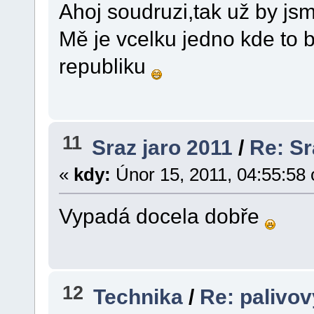
Ahoj soudruzi,tak už by js
Mě je vcelku jedno kde to 
republiku
11
Sraz jaro 2011
/
Re: S
«
kdy:
Únor 15, 2011, 04:55:58
Vypadá docela dobře
12
Technika
/
Re: palivo