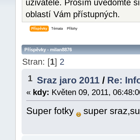
uživatele. Prosím uvědomte si
oblastí Vám přístupných.
Příspěvky
Témata
Přílohy
Příspěvky - milan8876
Stran: [
1
]
2
1
Sraz jaro 2011
/
Re: Inf
«
kdy:
Květen 09, 2011, 06:48:0
Super fotky
super sraz,su